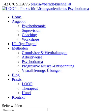
+43 676 5119775
praxis@berndt-kuehnel.at
Home
Angebot
Psychotherapie
Supervision
Coaching
Workshops
Häufige Fragen
Methoden
Grundsätze & Werthaltungen
Arbeitsweise
Psychodrama
Progressive Muskel-Entspannung
Visualisierungs-Übungen
Blog
Praxis
LOOP
Therapeut
Hund
Kontakt
Seite wählen