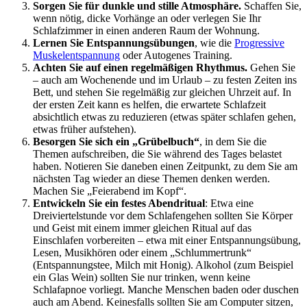
Sorgen Sie für dunkle und stille Atmosphäre.
Schaffen Sie,
wenn nötig, dicke Vorhänge an oder verlegen Sie Ihr
Schlafzimmer in einen anderen Raum der Wohnung.
Lernen Sie Entspannungsübungen
, wie die
Progressive
Muskelentspannung
oder Autogenes Training.
Achten Sie auf einen regelmäßigen Rhythmus.
Gehen Sie
– auch am Wochenende und im Urlaub – zu festen Zeiten ins
Bett, und stehen Sie regelmäßig zur gleichen Uhrzeit auf. In
der ersten Zeit kann es helfen, die erwartete Schlafzeit
absichtlich etwas zu reduzieren (etwas später schlafen gehen,
etwas früher aufstehen).
Besorgen Sie sich ein „Grübelbuch“
, in dem Sie die
Themen aufschreiben, die Sie während des Tages belastet
haben. Notieren Sie daneben einen Zeitpunkt, zu dem Sie am
nächsten Tag wieder an diese Themen denken werden.
Machen Sie „Feierabend im Kopf“.
Entwickeln Sie ein festes Abendritual
: Etwa eine
Dreiviertelstunde vor dem Schlafengehen sollten Sie Körper
und Geist mit einem immer gleichen Ritual auf das
Einschlafen vorbereiten – etwa mit einer Entspannungsübung,
Lesen, Musikhören oder einem „Schlummertrunk“
(Entspannungstee, Milch mit Honig). Alkohol (zum Beispiel
ein Glas Wein) sollten Sie nur trinken, wenn keine
Schlafapnoe vorliegt. Manche Menschen baden oder duschen
auch am Abend. Keinesfalls sollten Sie am Computer sitzen,