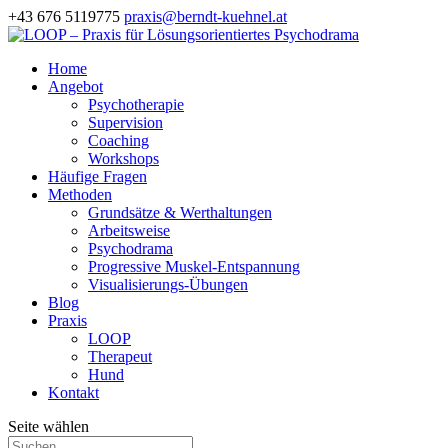
+43 676 5119775
praxis@berndt-kuehnel.at
Home
Angebot
Psychotherapie
Supervision
Coaching
Workshops
Häufige Fragen
Methoden
Grundsätze & Werthaltungen
Arbeitsweise
Psychodrama
Progressive Muskel-Entspannung
Visualisierungs-Übungen
Blog
Praxis
LOOP
Therapeut
Hund
Kontakt
Seite wählen