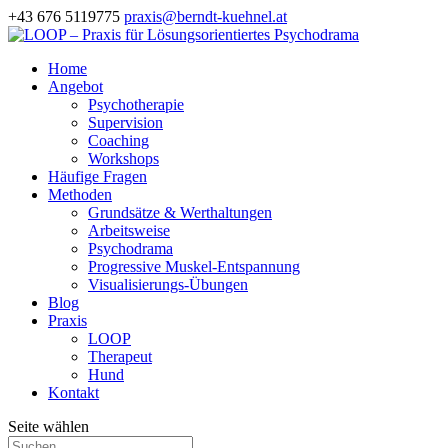
+43 676 5119775
praxis@berndt-kuehnel.at
Home
Angebot
Psychotherapie
Supervision
Coaching
Workshops
Häufige Fragen
Methoden
Grundsätze & Werthaltungen
Arbeitsweise
Psychodrama
Progressive Muskel-Entspannung
Visualisierungs-Übungen
Blog
Praxis
LOOP
Therapeut
Hund
Kontakt
Seite wählen