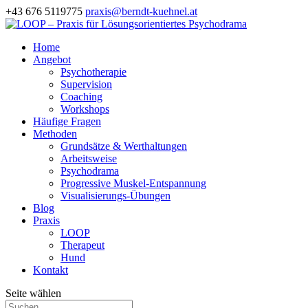
+43 676 5119775
praxis@berndt-kuehnel.at
Home
Angebot
Psychotherapie
Supervision
Coaching
Workshops
Häufige Fragen
Methoden
Grundsätze & Werthaltungen
Arbeitsweise
Psychodrama
Progressive Muskel-Entspannung
Visualisierungs-Übungen
Blog
Praxis
LOOP
Therapeut
Hund
Kontakt
Seite wählen