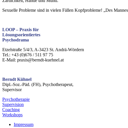
Zärtlichkeit, Hände und Mund.
Sexuelle Probleme sind in vielen Fällen Kopfprobleme! „Des Mannes b
LOOP –
Praxis für
Lösungsorientiertes
Psychodrama
Etzelstraße 5/4/3, A-3423 St. Andrä-Wördern
Tel.: +43 (0)676 / 511 97 75
E-Mail: praxis@berndt-kuehnel.at
Berndt Kühnel
Dipl.-Soz.-Päd. (FH), Psychotherapeut,
Supervisor
Psychotherapie
Supervision
Coaching
Workshops
Impressum